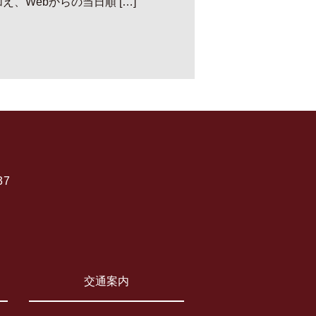
、Webからの当日順 […]
37
交通案内